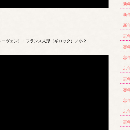
新年
新年
新年
忘年
ートーヴェン）・フランス人形（ギロック）／小２
忘年
忘年
忘年
忘年
忘年
忘年
忘年
忘年