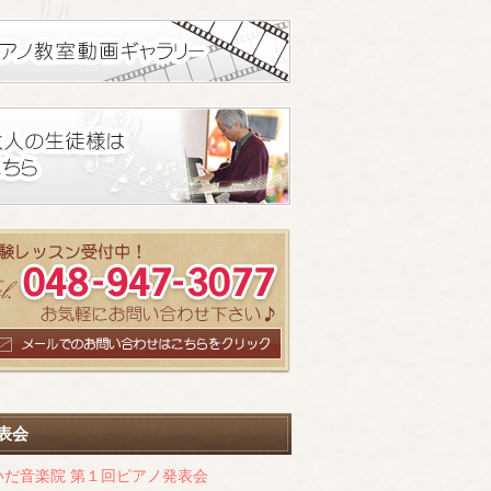
表会
いだ音楽院 第１回ピアノ発表会