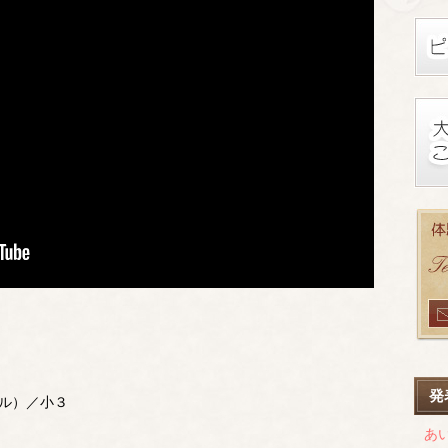
発
ル）／小３
あ