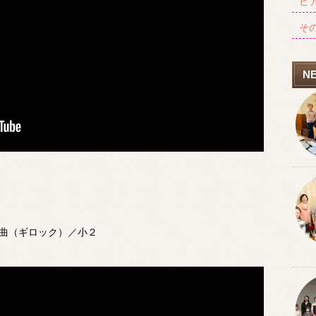
ピ
そ
N
曲（ギロック）／小２