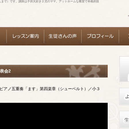
人まで）です。講師は子供大好き２児のママ。アットホームな教室で本格的技
表会2
ピアノ五重奏「ます」第四楽章（シューベルト）／小３