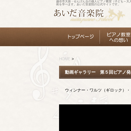
越谷市大袋・せんげん台の個人ピアノ教室（子ども～大
術を学べます。あいだ音楽院の公式サイトです。
HOME
>
動画ギャラリー 第５回ピアノ発
ウィンナー・ワルツ（ギロック）・