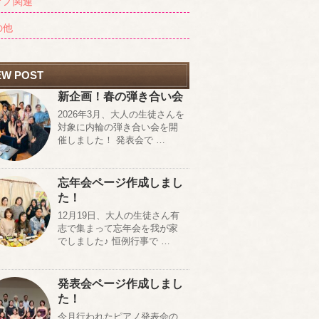
アノ関連
の他
EW POST
新企画！春の弾き合い会
2026年3月、大人の生徒さんを
対象に内輪の弾き合い会を開
催しました！ 発表会で …
忘年会ページ作成しまし
た！
12月19日、大人の生徒さん有
志で集まって忘年会を我が家
でしました♪ 恒例行事で …
発表会ページ作成しまし
た！
今月行われたピアノ発表会の