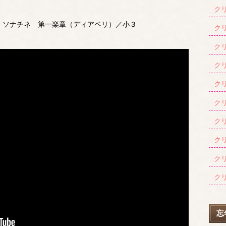
クリ
）・ソナチネ 第一楽章（ディアベリ）／小３
クリ
クリ
クリ
クリ
クリ
クリ
クリ
クリ
クリ
忘