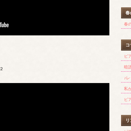
春
春の
コ
ピ
暗
２
♪
私
ピ
リ