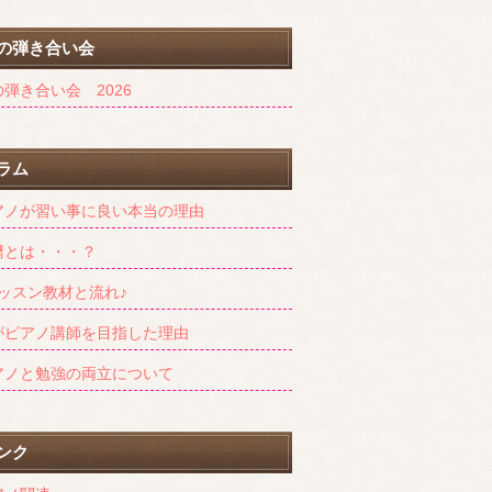
の弾き合い会
弾き合い会 2026
ラム
アノが習い事に良い本当の理由
譜とは・・・？
レッスン教材と流れ♪
がピアノ講師を目指した理由
アノと勉強の両立について
ンク