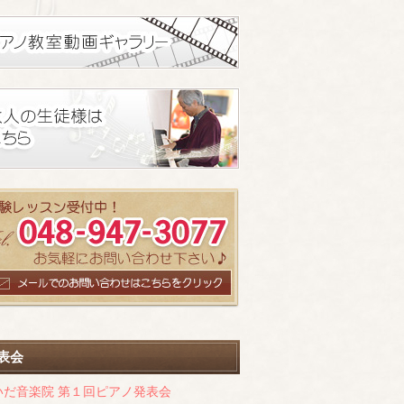
表会
いだ音楽院 第１回ピアノ発表会