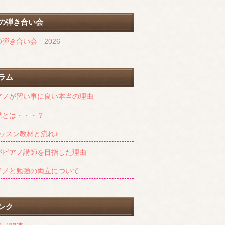
の弾き合い会
弾き合い会 2026
ラム
アノが習い事に良い本当の理由
譜とは・・・？
レッスン教材と流れ♪
がピアノ講師を目指した理由
アノと勉強の両立について
ンク