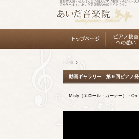
越谷市大袋・せんげん台の個人ピアノ教室（子ども～大
術を学べます。あいだ音楽院の公式サイトです。
HOME
>
動画ギャラリー 第９回ピアノ発
Misty（エロール・ガーナー）・On The