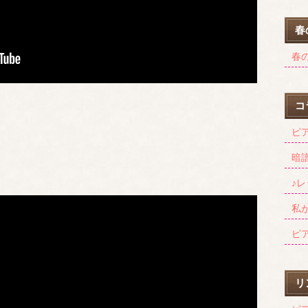
春
春の
コ
ピ
暗
♪
私
ピ
リ