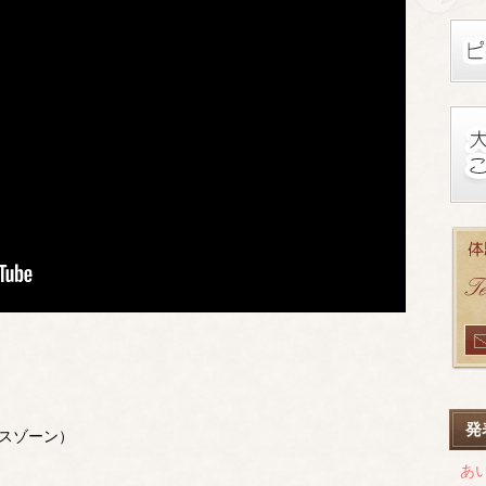
発
スゾーン）
あ