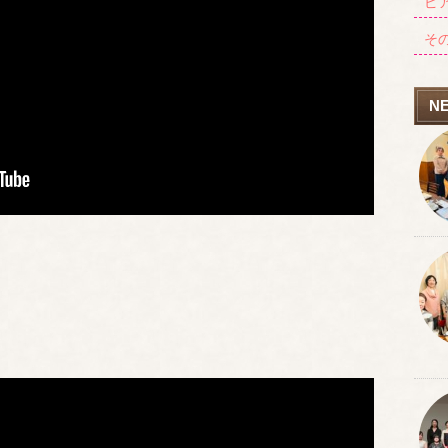
ピ
そ
N