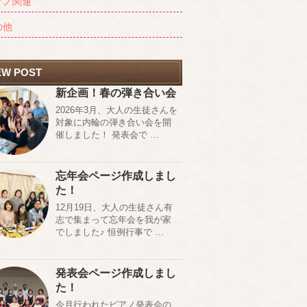
アノ関連
の他
EW POST
新企画！春の弾き合い会
2026年3月、大人の生徒さんを
対象に内輪の弾き合い会を開
催しました！ 発表会で …
忘年会ページ作成しまし
た！
12月19日、大人の生徒さん有
志で集まって忘年会を我が家
でしました♪ 恒例行事で …
発表会ページ作成しまし
た！
今月行われたピアノ発表会の