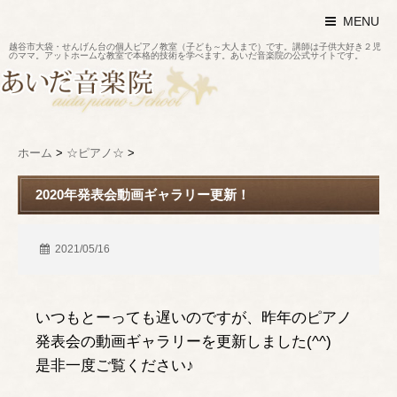
MENU
越谷市大袋・せんげん台の個人ピアノ教室（子ども～大人まで）です。講師は子供大好き２児
のママ。アットホームな教室で本格的技術を学べます。あいだ音楽院の公式サイトです。
ホーム
>
☆ピアノ☆
>
2020年発表会動画ギャラリー更新！
2021/05/16
いつもとーっても遅いのですが、昨年のピアノ
発表会の動画ギャラリーを更新しました(^^)
是非一度ご覧ください♪