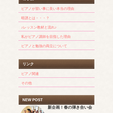
ピアノが習い事に良い本当の理由
暗譜とは・・・？
♪レッスン教材と流れ♪
私がピアノ講師を目指した理由
ピアノと勉強の両立について
リンク
ピアノ関連
その他
NEW POST
新企画！春の弾き合い会