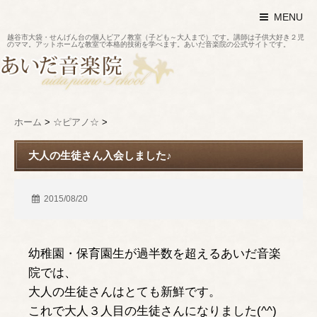
MENU
越谷市大袋・せんげん台の個人ピアノ教室（子ども～大人まで）です。講師は子供大好き２児
のママ。アットホームな教室で本格的技術を学べます。あいだ音楽院の公式サイトです。
ホーム
>
☆ピアノ☆
>
大人の生徒さん入会しました♪
2015/08/20
幼稚園・保育園生が過半数を超えるあいだ音楽
院では、
大人の生徒さんはとても新鮮です。
これで大人３人目の生徒さんになりました(^^)