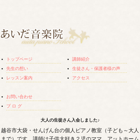
トップページ
講師紹介
先生の想い
生徒さん・保護者様の声
レッスン案内
アクセス
お問い合わせ
ブ ロ グ
大人の生徒さん入会しました♪
越谷市大袋・せんげん台の個人ピアノ教室（子ども～大人
まで）です。講師は子供大好き２児のママ。アットホーム