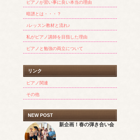
ピアノが習い事に良い本当の理由
暗譜とは・・・？
♪レッスン教材と流れ♪
私がピアノ講師を目指した理由
ピアノと勉強の両立について
リンク
ピアノ関連
その他
NEW POST
新企画！春の弾き合い会