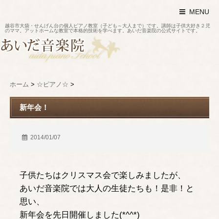
MENU
越谷市大袋・せんげん台の個人ピアノ教室（子ども～大人まで）です。講師は子供大好き２児
のママ。アットホームな教室で本格的技術を学べます。あいだ音楽院の公式サイトです。
ホーム
>
☆ピアノ☆
>
新年会！
2014/01/07
子供たちはクリスマス会で楽しみましたが、
あいだ音楽院では大人の生徒たちも！是非！と
思い、
新年会を先日開催しました(*^^*)