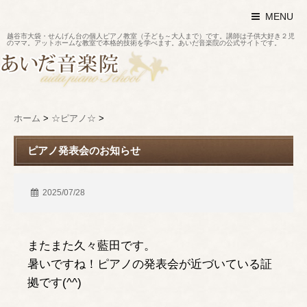
MENU
越谷市大袋・せんげん台の個人ピアノ教室（子ども～大人まで）です。講師は子供大好き２児
のママ。アットホームな教室で本格的技術を学べます。あいだ音楽院の公式サイトです。
ホーム
>
☆ピアノ☆
>
ピアノ発表会のお知らせ
2025/07/28
またまた久々藍田です。
暑いですね！ピアノの発表会が近づいている証
拠です(^^)