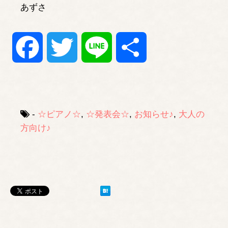
あずさ
Facebook
Twitter
Line
共
有
-
☆ピアノ☆
,
☆発表会☆
,
お知らせ♪
,
大人の
方向け♪