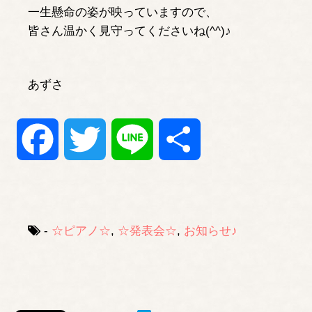
一生懸命の姿が映っていますので、
皆さん温かく見守ってくださいね(^^)♪
あずさ
Facebook
Twitter
Line
共
有
-
☆ピアノ☆
,
☆発表会☆
,
お知らせ♪