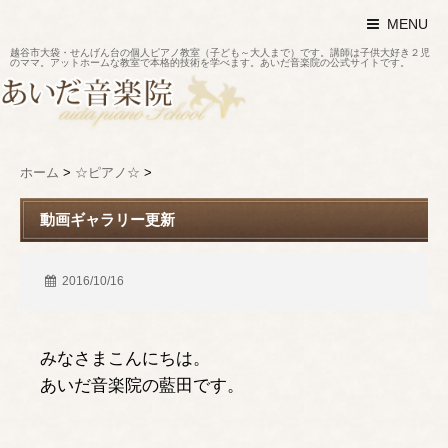
MENU
越谷市大袋・せんげん台の個人ピアノ教室（子ども～大人まで）です。講師は子供大好き２児
のママ。アットホームな教室で本格的技術を学べます。あいだ音楽院の公式サイトです。
ホーム
>
☆ピアノ☆
>
動画ギャラリー更新
2016/10/16
みなさまこんにちは。
あいだ音楽院の藍田です。