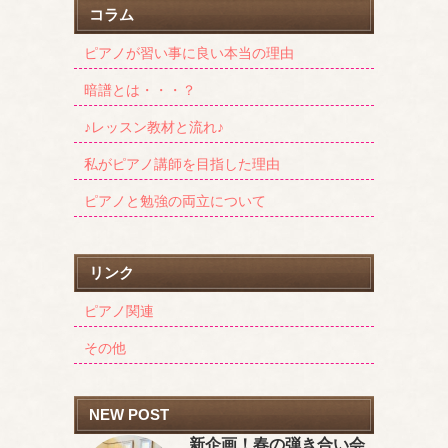
コラム
ピアノが習い事に良い本当の理由
暗譜とは・・・？
♪レッスン教材と流れ♪
私がピアノ講師を目指した理由
ピアノと勉強の両立について
リンク
ピアノ関連
その他
NEW POST
新企画！春の弾き合い会