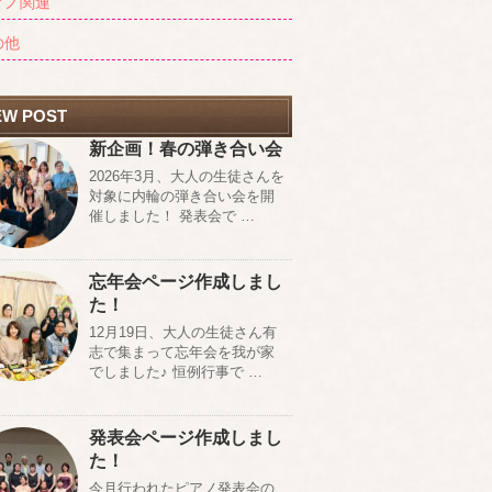
アノ関連
の他
EW POST
新企画！春の弾き合い会
2026年3月、大人の生徒さんを
対象に内輪の弾き合い会を開
催しました！ 発表会で …
忘年会ページ作成しまし
た！
12月19日、大人の生徒さん有
志で集まって忘年会を我が家
でしました♪ 恒例行事で …
発表会ページ作成しまし
た！
今月行われたピアノ発表会の