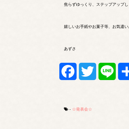
焦らずゆっくり、ステップアップし
嬉しいお手紙やお菓子等、お気遣い
あずさ
Facebook
Twitter
Line
-
☆発表会☆