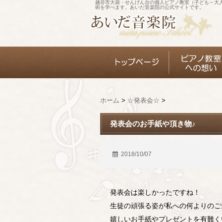
越谷市大袋・せんげん台の個人ピアノ教室（子ども～大
術を学べます。あいだ音楽院の公式サイトです。
ホーム
>
☆発表会☆
>
発表会のお手紙や頂き物♪
2018/10/07
発表会は楽しかったですね！
生徒の頑張る姿が私への何よりのご褒美
嬉しいお手紙やプレゼントを有難く