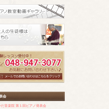
表会
いだ音楽院 第１回ピアノ発表会