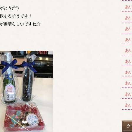
あ
とう(^^)
戦するそうです！
あ
が素晴らしいですね☆
あ
あ
あ
あ
あ
あ
あ
あ
ク