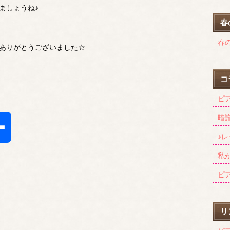
ましょうね♪
春
春の
ありがとうございました☆
コ
ピ
暗
共
♪
私
有
ピ
リ