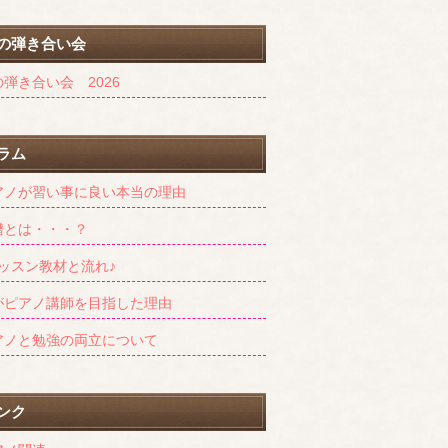
の弾き合い会
弾き合い会 2026
ラム
アノが習い事に良い本当の理由
譜とは・・・？
レッスン教材と流れ♪
がピアノ講師を目指した理由
アノと勉強の両立について
ンク