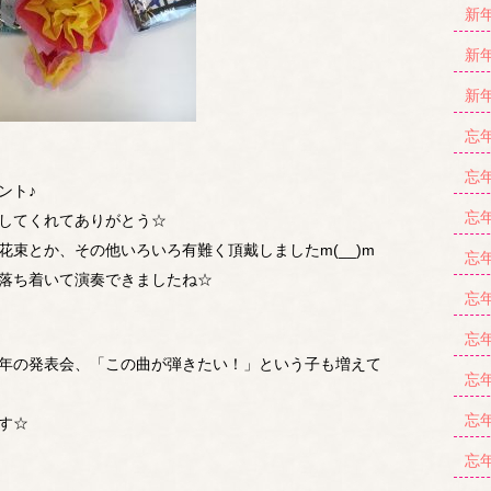
新年
新年
新年
忘年
忘年
ント♪
忘年
してくれてありがとう☆
束とか、その他いろいろ有難く頂戴しましたm(__)m
忘年
落ち着いて演奏できましたね☆
忘年
忘年
年の発表会、「この曲が弾きたい！」という子も増えて
忘年
忘年
す☆
忘年