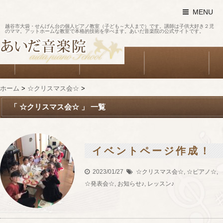
MENU
越谷市大袋・せんげん台の個人ピアノ教室（子ども～大人まで）です。講師は子供大好き２児
のママ。アットホームな教室で本格的技術を学べます。あいだ音楽院の公式サイトです。
ホーム
>
☆クリスマス会☆
>
「 ☆クリスマス会☆ 」 一覧
イベントページ作成！
2023/01/27
☆クリスマス会☆
,
☆ピアノ☆
,
☆発表会☆
,
お知らせ♪
,
レッスン♪