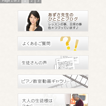
Page 1 of 3
1
2
3