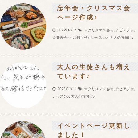
忘年会・クリスマス会
ページ作成♪
2022/02/17
☆クリスマス会☆
,
☆ピアノ☆
,
☆発表会☆
,
お知らせ♪
,
レッスン♪
,
大人の方向け♪
大人の生徒さんも増え
ています♪
2021/11/11
☆クリスマス会☆
,
☆ピアノ☆
,
レッスン♪
,
大人の方向け♪
イベントページ更新し
ました！