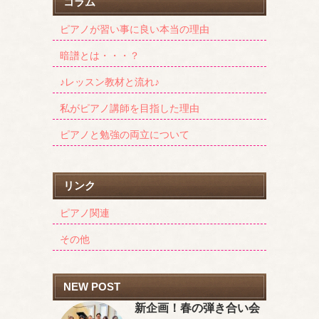
コラム
ピアノが習い事に良い本当の理由
暗譜とは・・・？
♪レッスン教材と流れ♪
私がピアノ講師を目指した理由
ピアノと勉強の両立について
リンク
ピアノ関連
その他
NEW POST
新企画！春の弾き合い会