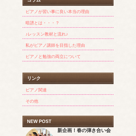
ピアノが習い事に良い本当の理由
暗譜とは・・・？
♪レッスン教材と流れ♪
私がピアノ講師を目指した理由
ピアノと勉強の両立について
リンク
ピアノ関連
その他
NEW POST
新企画！春の弾き合い会