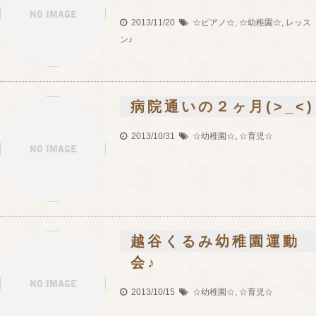
2013/11/20
☆ピアノ☆
,
☆幼稚園☆
,
レッス
ン♪
病院通いの２ヶ月(>_<)
2013/10/31
☆幼稚園☆
,
☆育児☆
越谷くるみ幼稚園運動
会♪
2013/10/15
☆幼稚園☆
,
☆育児☆