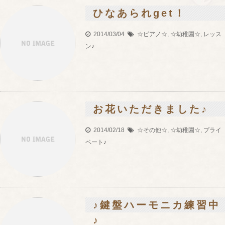
ひなあられget！
2014/03/04
☆ピアノ☆
,
☆幼稚園☆
,
レッス
ン♪
お花いただきました♪
2014/02/18
☆その他☆
,
☆幼稚園☆
,
プライ
ベート♪
♪鍵盤ハーモニカ練習中
♪