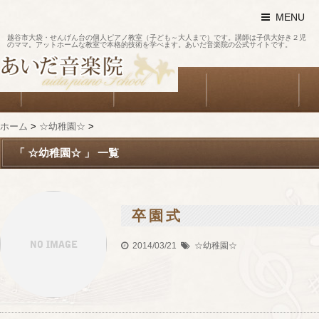
MENU
越谷市大袋・せんげん台の個人ピアノ教室（子ども～大人まで）です。講師は子供大好き２児
のママ。アットホームな教室で本格的技術を学べます。あいだ音楽院の公式サイトです。
ホーム
>
☆幼稚園☆
>
「 ☆幼稚園☆ 」 一覧
卒園式
2014/03/21
☆幼稚園☆