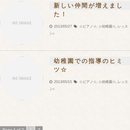
新しい仲間が増えまし
た！
2013/05/27
☆ピアノ☆
,
☆幼稚園☆
,
レッス
ン♪
幼稚園での指導のヒミ
ツ☆
2013/05/15
☆ピアノ☆
,
☆幼稚園☆
,
レッス
ン♪
Page 1 of 2
1
2