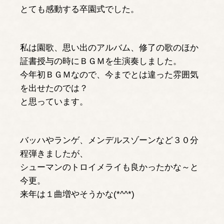
とても感動する卒園式でした。
私は園歌、思い出のアルバム、修了の歌のほか
証書授与の時にＢＧＭを生演奏しました。
今年初ＢＧＭなので、今までとは違った雰囲気
を出せたのでは？
と思っています。
バッハやランゲ、メンデルスゾーンなど３０分
程弾きましたが、
シューマンのトロイメライも良かったかな～と
今更。
来年は１曲増やそうかな(*^^*)