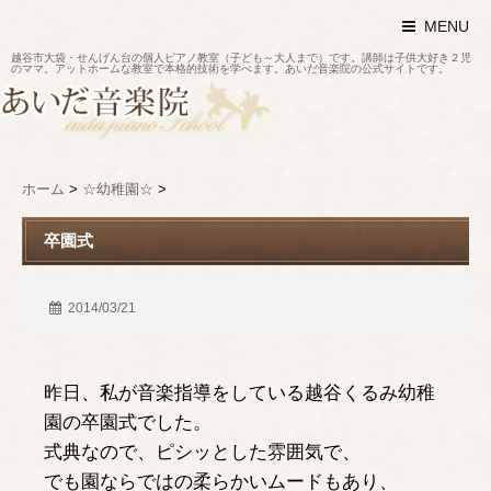
MENU
越谷市大袋・せんげん台の個人ピアノ教室（子ども～大人まで）です。講師は子供大好き２児
のママ。アットホームな教室で本格的技術を学べます。あいだ音楽院の公式サイトです。
ホーム
>
☆幼稚園☆
>
卒園式
2014/03/21
昨日、私が音楽指導をしている越谷くるみ幼稚
園の卒園式でした。
式典なので、ピシッとした雰囲気で、
でも園ならではの柔らかいムードもあり、