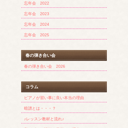
忘年会 2022
忘年会 2023
忘年会 2024
忘年会 2025
春の弾き合い会
春の弾き合い会 2026
コラム
ピアノが習い事に良い本当の理由
暗譜とは・・・？
♪レッスン教材と流れ♪