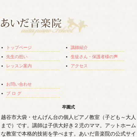
トップページ
講師紹介
先生の想い
生徒さん・保護者様の声
レッスン案内
アクセス
お問い合わせ
ブ ロ グ
卒園式
越谷市大袋・せんげん台の個人ピアノ教室（子ども～大人
まで）です。講師は子供大好き２児のママ。アットホーム
な教室で本格的技術を学べます。あいだ音楽院の公式サイ