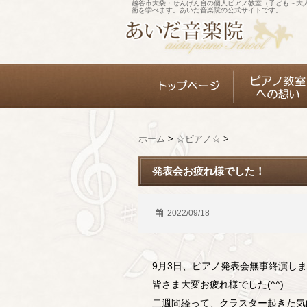
越谷市大袋・せんげん台の個人ピアノ教室（子ども～大
術を学べます。あいだ音楽院の公式サイトです。
ホーム
>
☆ピアノ☆
>
発表会お疲れ様でした！
2022/09/18
9月3日、ピアノ発表会無事終演し
皆さま大変お疲れ様でした(^^)
二週間経って、クラスター起きた気