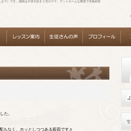
人まで）です。講師は子供大好き２児のママ。アットホームな教室で本格的技
ました。
配もなく、ホッとしつつある藍田です♬