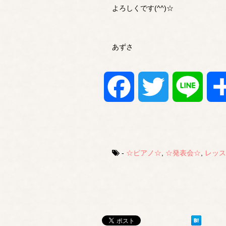
よろしくです(^^)☆
あずさ
Facebook
Twitter
Line
-
☆ピアノ☆
,
☆発表会☆
,
レッス