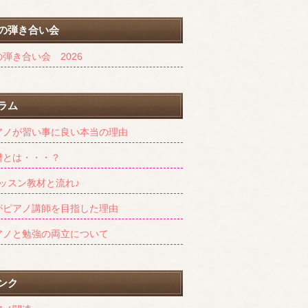
の弾き合い会
弾き合い会 2026
ラム
アノが習い事に良い本当の理由
譜とは・・・？
レッスン教材と流れ♪
がピアノ講師を目指した理由
アノと勉強の両立について
ンク