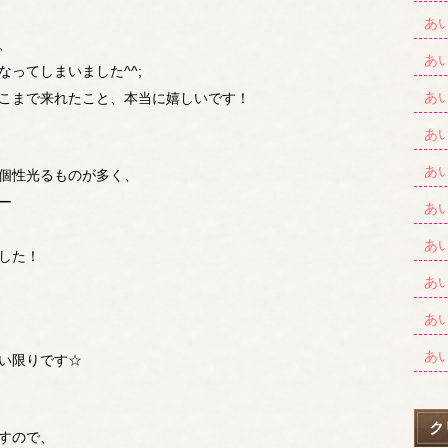
あ
、
あ
ってしまいました^^;
あ
こまで来れたこと、本当に嬉しいです！
あ
あ
個性光るものが多く、
ー
あ
あ
した！
あ
あ
あ
い限りです☆
ク
すので、