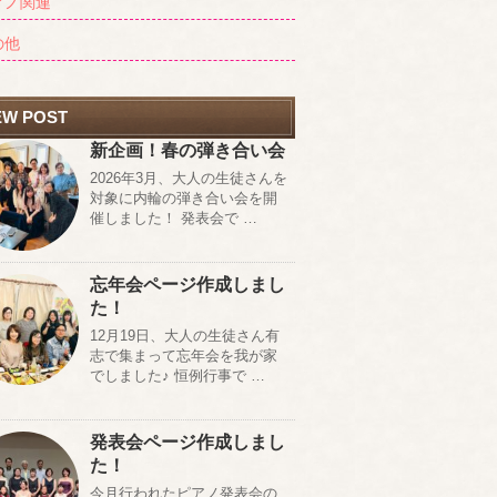
アノ関連
の他
EW POST
新企画！春の弾き合い会
2026年3月、大人の生徒さんを
対象に内輪の弾き合い会を開
催しました！ 発表会で …
忘年会ページ作成しまし
た！
12月19日、大人の生徒さん有
志で集まって忘年会を我が家
でしました♪ 恒例行事で …
発表会ページ作成しまし
た！
今月行われたピアノ発表会の