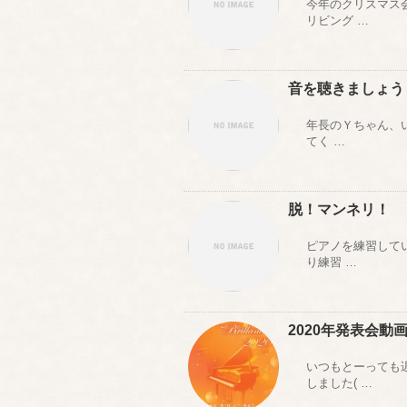
今年のクリスマス
リビング …
音を聴きましょう
年長のＹちゃん、い
てく …
脱！マンネリ！
ピアノを練習して
り練習 …
2020年発表会動
いつもとーっても
しました( …