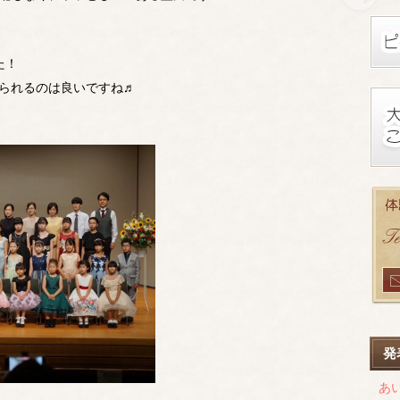
た！
られるのは良いですね♬
発
あ