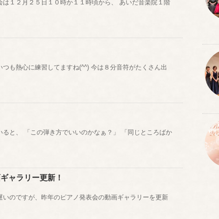
会は１２月２５日１０時か１１時頃から、 あいだ音楽院１階
つも熱心に練習してますね(^^) 今は８分音符がたくさん出
いると、 「この弾き方でいいのかなぁ？」 「同じところばか
画ギャラリー更新！
遅いのですが、昨年のピアノ発表会の動画ギャラリーを更新