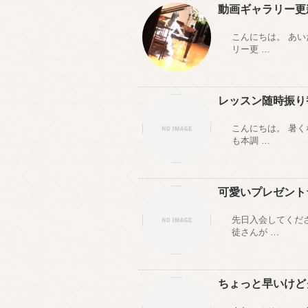
動画ギャラリー更
こんにちは。 あ
リー更 …
レッスン随時振り替
こんにちは。 暑
も本調 …
可愛いプレゼント
先日入会してくだ
徒さんが …
ちょっと早いけど