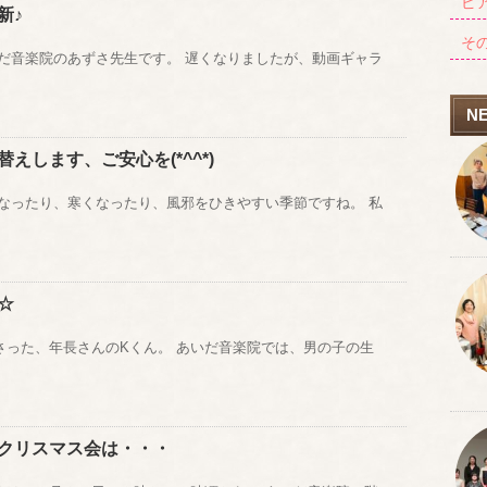
ピ
新♪
そ
いだ音楽院のあずさ先生です。 遅くなりましたが、動画ギャラ
N
えします、ご安心を(*^^*)
くなったり、寒くなったり、風邪をひきやすい季節ですね。 私
☆
さった、年長さんのKくん。 あいだ音楽院では、男の子の生
クリスマス会は・・・