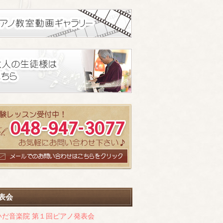
表会
いだ音楽院 第１回ピアノ発表会