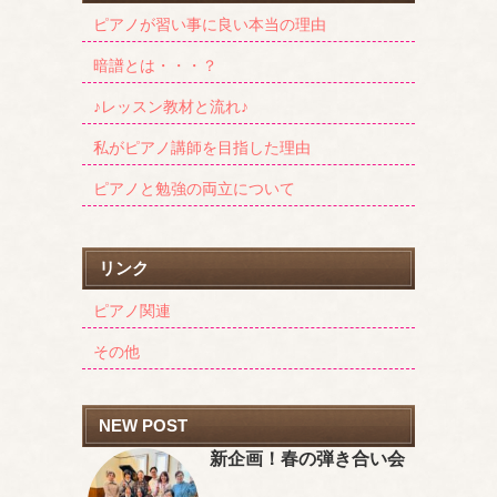
ピアノが習い事に良い本当の理由
暗譜とは・・・？
♪レッスン教材と流れ♪
私がピアノ講師を目指した理由
ピアノと勉強の両立について
リンク
ピアノ関連
その他
NEW POST
新企画！春の弾き合い会