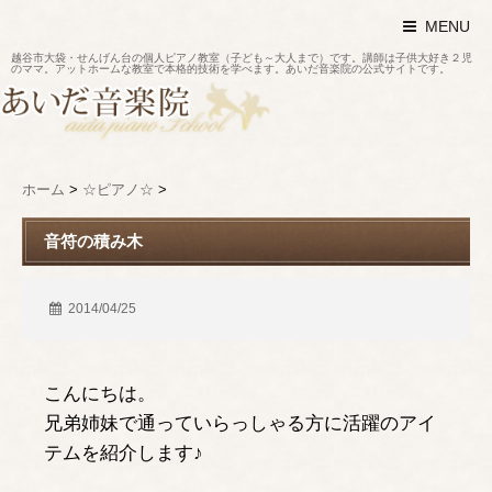
MENU
越谷市大袋・せんげん台の個人ピアノ教室（子ども～大人まで）です。講師は子供大好き２児
のママ。アットホームな教室で本格的技術を学べます。あいだ音楽院の公式サイトです。
ホーム
>
☆ピアノ☆
>
音符の積み木
2014/04/25
こんにちは。
兄弟姉妹で通っていらっしゃる方に活躍のアイ
テムを紹介します♪